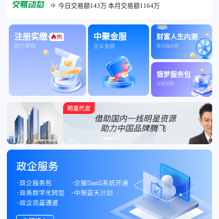
今日交易额143万 本月交易额1164万

昨日交易额195万
注册实缴
中聚金服
财富人生内测
助力梦想
企业金融
每日抽大奖
银梦服务包
全程陪跑