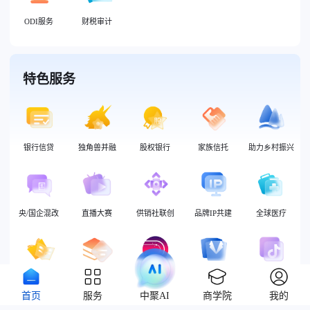
ODI服务
财税审计
特色服务
银行信贷
独角兽并融
股权银行
家族信托
助力乡村振兴
央/国企混改
直播大赛
供销社联创
品牌IP共建
全球医疗
全球教育
物流云仓
千世界
企业服装定制
抖音本地生活
首页
服务
中聚AI
商学院
我的