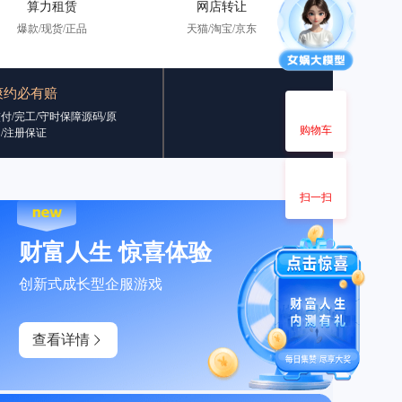
算力租赁
网店转让
爆款/现货/正品
天猫/淘宝/京东
爽约必有赔
付/完工/守时保障源码/原
购物车
/注册保证
扫一扫
财富人生 惊喜体验
创新式成长型企服游戏
查看详情