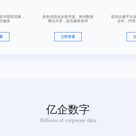
营技术获取流量，
政务信息化全面升级，推动数据
提供企服平台
适用范围：半加工或未加工皮革,皮制系带（被驳回商品：包,钱包（钱夹）,旅行包,伞,背包,手提包,公文包,行李箱）
坊服务
整合共享，提高服务效率
合作、代理
咨询顾问
看
立即查看
适用范围：包,钱包（钱夹）,皮制系带,旅行包,伞,背包,半加工或未加工皮革,手提包,公文包,行李箱
咨询顾问
亿企数字
Billions of corporate data