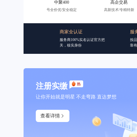
中聚400
高企交易
号全价优/安全稳定
高新技术/专精特新
商家全认证
服
服务商100%实名认证官方把
按
关，核实身份
靠
注册实缴
让你开始就是明星 不走弯路 直达梦想
查看详情