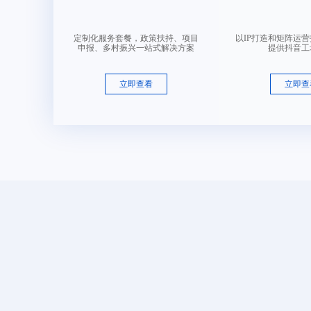
2.15字母组合-02
类目： 皮革皮具
定制化服务套餐，政策扶持、项目
以IP打造和矩阵运
申报、多村振兴一站式解决方案
提供抖音工
售 价：
￥ 7650
立即查看
立即查
2.2-破碎的星星1
类目： 皮革皮具
售 价：
￥ 15750