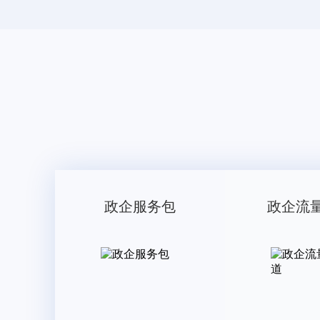
政企服务包
政企流
2.15字母组合-01
类目： 服装鞋帽
售 价：
￥ 7650