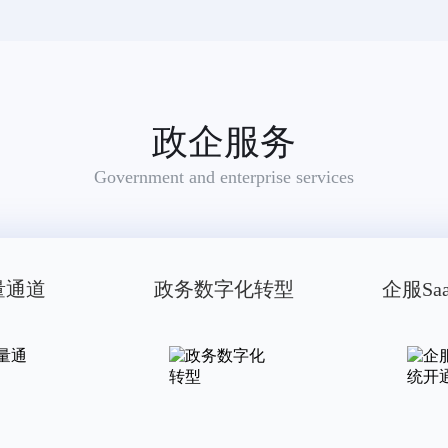
政企服务
Government and enterprise services
量通道
政务数字化转型
企服Sa
适用范围：雨衣,手套(服装)（被驳回商品：腰带,帽,鞋,袜,婴儿全套衣,游泳衣,围巾,服装）
咨询顾问