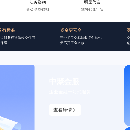
法务咨询
明星代言
劳动/债权/婚姻
签约/代理/广告
务有标准
资金更安全
品类服务标准验收交付可
平台担保交易验收后付款七
交
有保障
天不开工全退款
创
中聚金服
企业金融一站式服务
查看详情