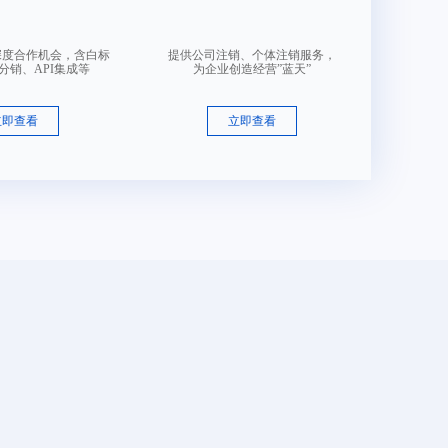
深度合作机会，含白标
提供公司注销、个体注销服务，
分销、API集成等
为企业创造经营”蓝天”
立即查看
立即查看