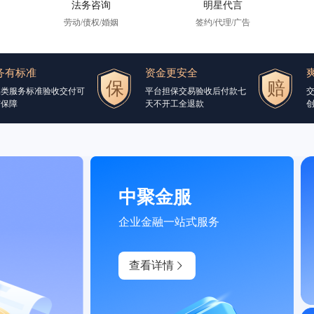
法务咨询
明星代言
劳动/债权/婚姻
签约/代理/广告
务有标准
资金更安全
品类服务标准验收交付可
平台担保交易验收后付款七
交
有保障
天不开工全退款
创
中聚金服
企业金融一站式服务
查看详情