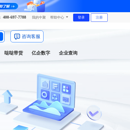
400-697-7788
：
我的中聚
帮助中心
登录
注册
咨询客服
哒哒带货
亿企数字
企业查询