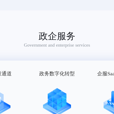
政企服务
Government and enterprise services
量通道
政务数字化转型
企服Sa
适用范围：雨衣,手套(服装)（被驳回商品：腰带,帽,鞋,袜,婴儿全套衣,游泳衣,围巾,服装）