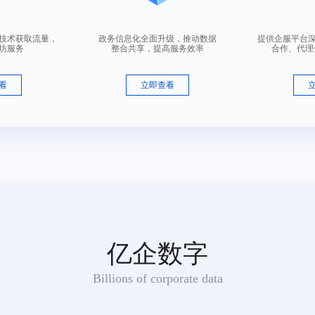
咨询顾问
营技术获取流量，
政务信息化全面升级，推动数据
提供企服平台
坊服务
整合共享，提高服务效率
合作、代理
适用范围：半加工或未加工皮革,皮制系带（被驳回商品：包,钱包（钱夹）,旅行包,伞,背包,手提包,公文包,行李箱）
看
立即查看
咨询顾问
适用范围：包,钱包（钱夹）,皮制系带,旅行包,伞,背包,半加工或未加工皮革,手提包,公文包,行李箱
咨询顾问
亿企数字
Billions of corporate data