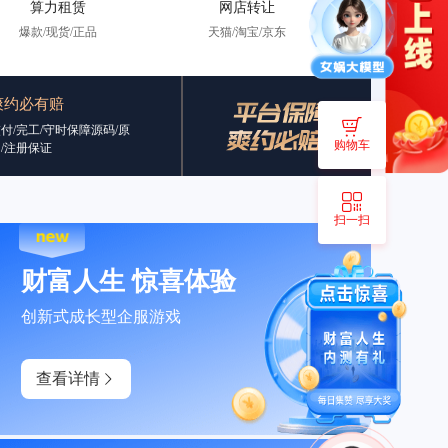
算力租赁
网店转让
爆款/现货/正品
天猫/淘宝/京东
爽约必有赔
付/完工/守时保障源码/原
购物车
/注册保证
扫一扫
财富人生 惊喜体验
创新式成长型企服游戏
查看详情