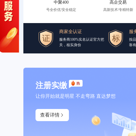
中聚400
高企交易
号全价优/安全稳定
高新技术/专精特新
商家全认证
服
服务商100%实名认证官方把
按
关，核实身份
靠
注册实缴
让你开始就是明星 不走弯路 直达梦想
查看详情