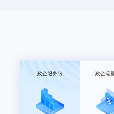
政企服务包
政企流
2.15字母组合-01
类目： 服装鞋帽