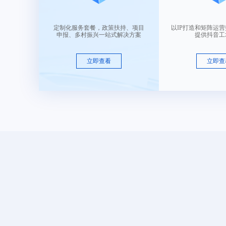
售 价：
￥ 7650
定制化服务套餐，政策扶持、项目
以IP打造和矩阵运
申报、多村振兴一站式解决方案
提供抖音工
2.15字母组合-02
类目： 皮革皮具
立即查看
立即查
售 价：
￥ 7650
2.2-破碎的星星1
类目： 皮革皮具
售 价：
￥ 15750