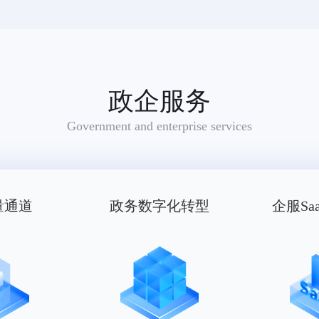
政企服务
Government and enterprise services
量通道
政务数字化转型
企服Sa
适用范围：雨衣,手套(服装)（被驳回商品：腰带,帽,鞋,袜,婴儿全套衣,游泳衣,围巾,服装）