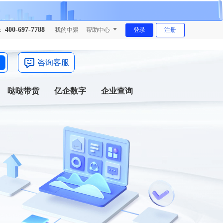
400-697-7788
：
我的中聚
帮助中心
登录
注册
咨询客服
哒哒带货
亿企数字
企业查询