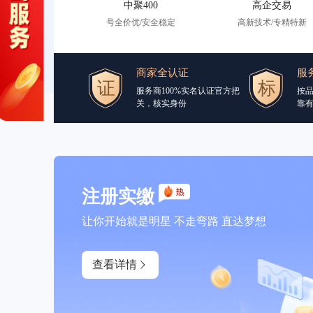
中聚400
高企交易
号全价优/安全稳定
高新技术/专精特新
商家全认证
服
服务商100%实名认证官方把
按
关，核实身份
靠
注册实缴
让你开始就是明星 不走弯路 直达梦想
查看详情