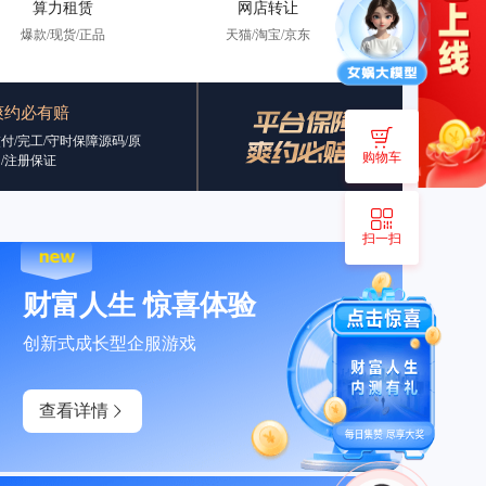
算力租赁
网店转让
爆款/现货/正品
天猫/淘宝/京东
爽约必有赔
付/完工/守时保障源码/原
购物车
/注册保证
扫一扫
财富人生 惊喜体验
创新式成长型企服游戏
查看详情