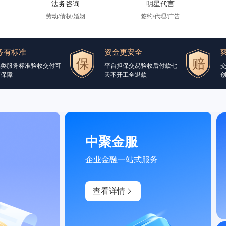
法务咨询
明星代言
劳动/债权/婚姻
签约/代理/广告
务有标准
资金更安全
品类服务标准验收交付可
平台担保交易验收后付款七
交
有保障
天不开工全退款
创
中聚金服
企业金融一站式服务
查看详情