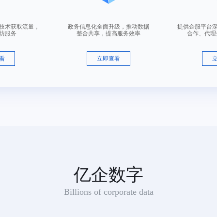
咨询顾问
营技术获取流量，
政务信息化全面升级，推动数据
提供企服平台
坊服务
整合共享，提高服务效率
合作、代理
适用范围：半加工或未加工皮革,皮制系带（被驳回商品：包,钱包（钱夹）,旅行包,伞,背包,手提包,公文包,行李箱）
看
立即查看
咨询顾问
适用范围：包,钱包（钱夹）,皮制系带,旅行包,伞,背包,半加工或未加工皮革,手提包,公文包,行李箱
咨询顾问
亿企数字
Billions of corporate data