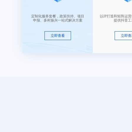
售 价：
￥ 7650
定制化服务套餐，政策扶持、项目
以IP打造和矩阵运
申报、多村振兴一站式解决方案
提供抖音工
2.15字母组合-02
类目： 皮革皮具
立即查看
立即查
售 价：
￥ 7650
2.2-破碎的星星1
类目： 皮革皮具
售 价：
￥ 15750