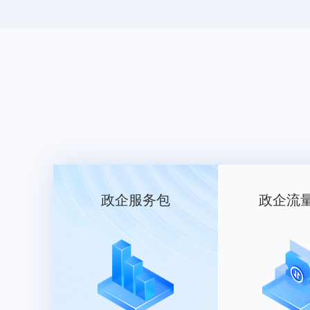
政企服务包
政企流
2.15字母组合-01
类目： 服装鞋帽