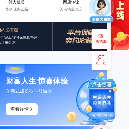
算力租赁
网店转让
爆款/现货/正品
天猫/淘宝/京东
爽约必有赔
付/完工/守时保障源码/原
购物车
/注册保证
扫一扫
财富人生 惊喜体验
创新式成长型企服游戏
查看详情