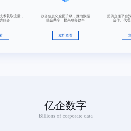
咨询顾问
营技术获取流量，
政务信息化全面升级，推动数据
提供企服平台
坊服务
整合共享，提高服务效率
合作、代理
适用范围：半加工或未加工皮革,皮制系带（被驳回商品：包,钱包（钱夹）,旅行包,伞,背包,手提包,公文包,行李箱）
看
立即查看
咨询顾问
适用范围：包,钱包（钱夹）,皮制系带,旅行包,伞,背包,半加工或未加工皮革,手提包,公文包,行李箱
咨询顾问
亿企数字
Billions of corporate data