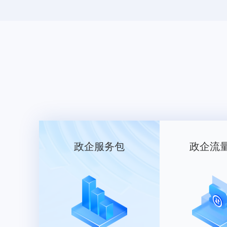
政企服务包
政企流
2.15字母组合-01
类目： 服装鞋帽