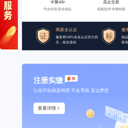
中聚400
高企交易
号全价优/安全稳定
高新技术/专精特新
商家全认证
服
服务商100%实名认证官方把
按
关，核实身份
靠
注册实缴
让你开始就是明星 不走弯路 直达梦想
查看详情