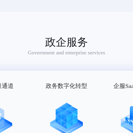
政企服务
Government and enterprise services
量通道
政务数字化转型
企服Sa
适用范围：雨衣,手套(服装)（被驳回商品：腰带,帽,鞋,袜,婴儿全套衣,游泳衣,围巾,服装）