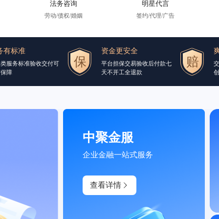
法务咨询
明星代言
劳动/债权/婚姻
签约/代理/广告
务有标准
资金更安全
品类服务标准验收交付可
平台担保交易验收后付款七
交
有保障
天不开工全退款
创
中聚金服
企业金融一站式服务
查看详情