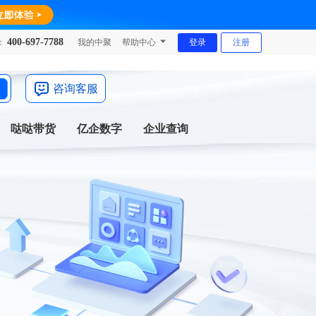
400-697-7788
：
我的中聚
帮助中心
登录
注册
咨询客服
哒哒带货
亿企数字
企业查询