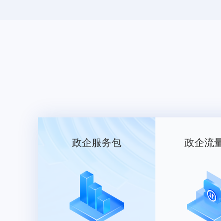
政企服务包
政企流
2.15字母组合-01
类目： 服装鞋帽