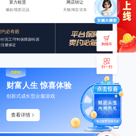
算力租赁
网店转让
爆款/现货/正品
天猫/淘宝/京东
爽约必有赔
付/完工/守时保障源码/原
购物车
/注册保证
扫一扫
财富人生 惊喜体验
创新式成长型企服游戏
查看详情