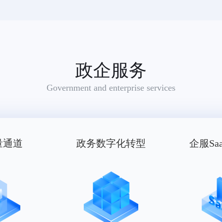
政企服务
Government and enterprise services
量通道
政务数字化转型
企服Sa
适用范围：雨衣,手套(服装)（被驳回商品：腰带,帽,鞋,袜,婴儿全套衣,游泳衣,围巾,服装）