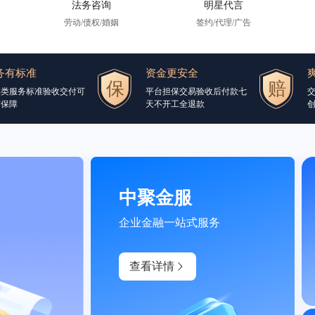
法务咨询
明星代言
劳动/债权/婚姻
签约/代理/广告
务有标准
资金更安全
品类服务标准验收交付可
平台担保交易验收后付款七
交
有保障
天不开工全退款
创
中聚金服
企业金融一站式服务
查看详情