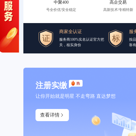
中聚400
高企交易
号全价优/安全稳定
高新技术/专精特新
商家全认证
服
服务商100%实名认证官方把
按
关，核实身份
靠
注册实缴
让你开始就是明星 不走弯路 直达梦想
查看详情