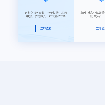
售 价：
￥ 7650
定制化服务套餐，政策扶持、项目
以IP打造和矩阵运
申报、多村振兴一站式解决方案
提供抖音工
2.15字母组合-02
类目： 皮革皮具
立即查看
立即查
售 价：
￥ 7650
2.2-破碎的星星1
类目： 皮革皮具
售 价：
￥ 15750