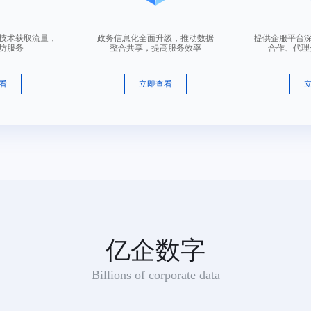
咨询顾问
营技术获取流量，
政务信息化全面升级，推动数据
提供企服平台
坊服务
整合共享，提高服务效率
合作、代理
适用范围：半加工或未加工皮革,皮制系带（被驳回商品：包,钱包（钱夹）,旅行包,伞,背包,手提包,公文包,行李箱）
看
立即查看
咨询顾问
适用范围：包,钱包（钱夹）,皮制系带,旅行包,伞,背包,半加工或未加工皮革,手提包,公文包,行李箱
咨询顾问
亿企数字
Billions of corporate data